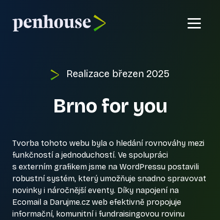
Domů
Realizace
březen 2025
Co umíme?
Brno for you
Reference
Kontakt
Tvorba tohoto webu byla o hledání rovnováhy mezi
funkčností a jednoduchostí. Ve spolupráci
s externím grafikem jsme na WordPressu postavili
robustní systém, který umožňuje snadno spravovat
novinky i náročnější eventy. Díky napojení na
Ecomail a Darujme.cz web efektivně propojuje
informační, komunitní i fundraisingovou rovinu