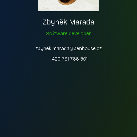
Zbyněk Marada
Software developer
zbynek.marada@penhouse.cz
+420 731 766 501