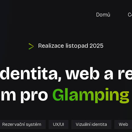
Domů
C
Realizace
listopad 2025
identita, web a 
ém pro
Glamping
Rezervační systém
UX/UI
Vizuální identita
Web