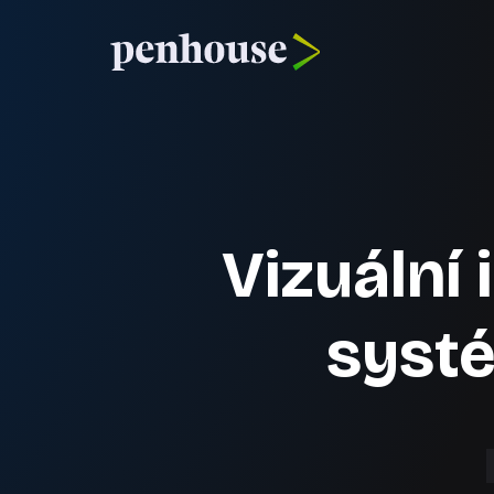
Vizuální 
syst