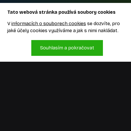
Tato webová stránka používá soubory cookies
V
informacích o souborech cookies
se dozvíte, pro
jaké účely cookies využíváme a jak s nimi nakládat.
Souhlasím a pokračovat
Jsme kreativní studio, které má zkušenosti,
hlavy plné nápadů a ruce, co je umí přetavit
v realitu. Pojďme něco vymyslet!
Informace