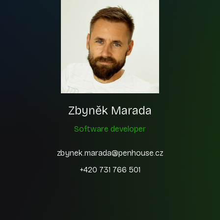
Zbyněk Marada
Software developer
zbynek.marada@penhouse.cz
+420 731 766 501