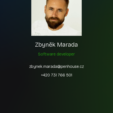
Zbyněk Marada
Software developer
zbynek.marada@penhouse.cz
+420 731 766 501