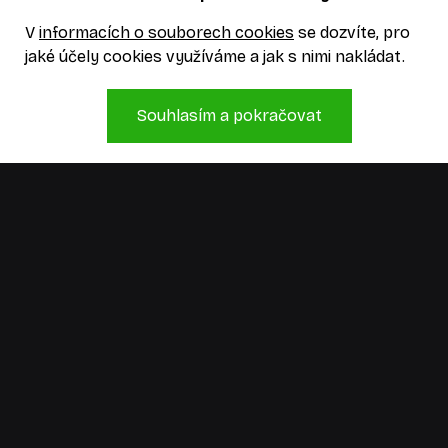
V
informacích o souborech cookies
se dozvíte, pro
jaké účely cookies využíváme a jak s nimi nakládat.
Souhlasím a pokračovat
Jsme kreativní studio, které má zkušenosti,
hlavy plné nápadů a ruce, co je umí přetavit
v realitu. Pojďme něco vymyslet!
Informace
Zásady používání cookies