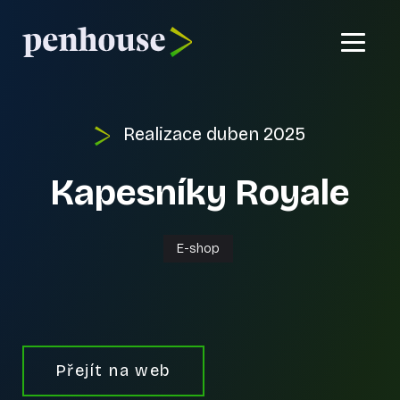
Domů
Realizace
duben 2025
Co umíme?
Kapesníky Royale
Reference
Kontakt
E-shop
Přejít na web