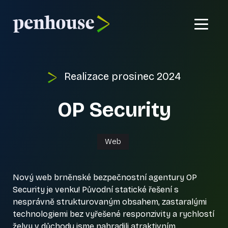
Domů
Realizace
prosinec 2024
Co umíme?
OP Security
Reference
Kontakt
Web
Nový web brněnské bezpečnostní agentury OP
Security je venku! Původní statické řešení s
nesprávně strukturovaným obsahem, zastaralými
technologiemi bez vyřešené responzivity a rychlostí
želvy v důchodu jsme nahradili atraktivním