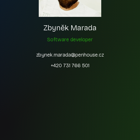
Zbyněk Marada
Software developer
zbynek.marada@penhouse.cz
+420 731 766 501