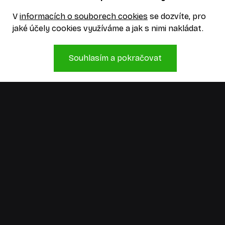
V
informacích o souborech cookies
se dozvíte, pro
jaké účely cookies využíváme a jak s nimi nakládat.
Souhlasím a pokračovat
Jsme kreativní studio, které má zkušenosti,
hlavy plné nápadů a ruce, co je umí přetavit
v realitu. Pojďme něco vymyslet!
Informace
Zásady používání cookies