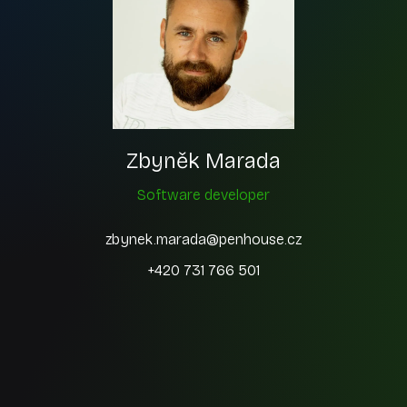
Zbyněk Marada
Software developer
zbynek.marada@penhouse.cz
+420 731 766 501